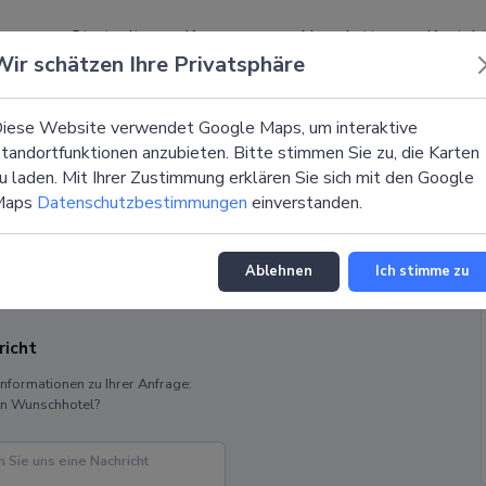
Startseite
Kongresse
Newsletter
Kontak
Wir schätzen Ihre Privatsphäre
iese Website verwendet Google Maps, um interaktive
ßen
tandortfunktionen anzubieten. Bitte stimmen Sie zu, die Karten
u laden. Mit Ihrer Zustimmung erklären Sie sich mit den Google
Maps
Datenschutzbestimmungen
einverstanden.
Ablehnen
Ich stimme zu
richt
Informationen zu Ihrer Anfrage:
in Wunschhotel?