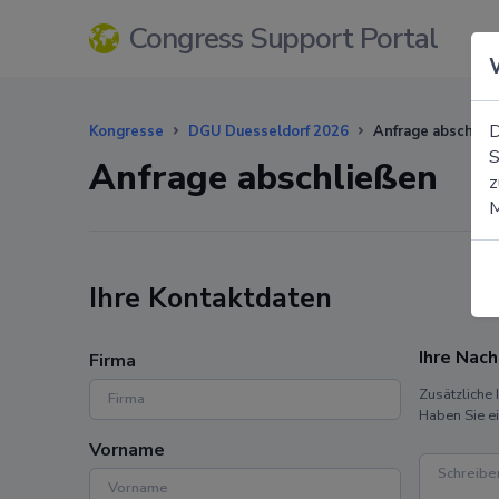
Congress Support Portal
D
Kongresse
DGU Duesseldorf 2026
Anfrage abschlie
S
Anfrage abschließen
z
Ihre Kontaktdaten
Ihre Nach
Firma
Zusätzliche 
Haben Sie e
Vorname